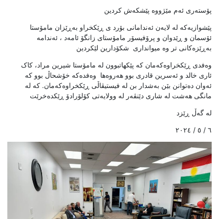
پۆستەری ئەم مێژووە پێشکەش کردین
پێشوازیەکە لە لایەن ئەندامانی بۆرد ی ڕێکخراو بەڕێزان مامۆستا
ئۆسمان و ڕێدوان و پرۆفیسۆر مامۆستای زانگۆ ئامەد ، ئەندامە
بەڕێزەکانی تر وە میوانداری شکۆدارین لێکردین
وەفدی ڕێکخراوەکەمان کە پێکهاتبوون لە مامۆستا شیرین مراد، کاک
ئاری خالد و ئەسرین قادری بوو هەروەها وەفدەکە خۆشحاڵ بوو کە
ئەوان دەتوانن بێن بەشدار بن لە فیستیڤاڵی ڕێکخراوەکەمان. کە لە
مانگی هەشت لە شاری دێنڤەر لە وولایەتی کۆلۆرادۆ ڕێکدەخرێت
لە گەڵ ڕێزد
٦ / ٥ / ٢٠٢٤