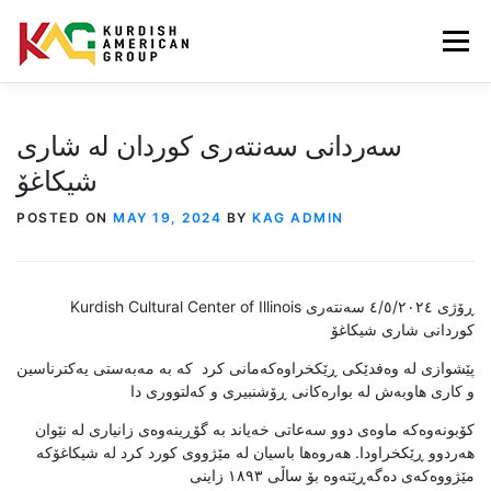
Skip to content
Menu
ABOUT US
KAG PROGRAMS
MEMBERS
سەردانی سەنتەری کوردان لە شاری
شیکاغۆ
MEDIA & PRESS
GET INVOLVED
POSTED ON
MAY 19, 2024
BY
KAG ADMIN
Kurdish Cultural Center of Illinois ڕۆژی ٤/٥/٢٠٢٤ سەنتەری
کوردانی شاری شیکاغۆ
پێشوازی لە وەفدێکی ڕێکخراوەکەمانی کرد کە بە مەبەستی یەکترناسین
و کاری هاوبەش لە بوارەکانی ڕۆشنبیری و کەلتووری دا
کۆبونەوەکە ماوەی دوو سەعاتی خەیاند بە گۆڕینەوەی زانیاری لە نێوان
هەردوو ڕێکخراودا. هەروەها باسیان لە مێژووی کورد کرد لە شیکاغۆکە
مێژووەکەی دەگەڕێتەوە بۆ ساڵی ١٨٩٣ زاینی